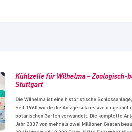
Verschärfung der EU F
Zertifikate
Gase VO
LEISTUNGEN
Übersicht
F-GASE-VERORDNUNG
Planung
Übersicht
Ausführung
UNTERNEHMEN
Gibt es Fördermöglichkeiten für
Über uns
Anlagenbau
Umrüstung und Neubau?
KLIMAANLAGE@HOME
Kühlzelle für Wilhelma – Zoologisch-
Gruppe
Wartung
Welche alternativen Kältemittel kommen
Stuttgart
in Frage?
Allianz
KARRIERE
Provisorien
Übersicht
Die Wilhelma ist eine historistische Schlossanlag
Im Vergleich: Natürliche Kältemittel –
News
Druckbehältertechnik
Seit 1960 wurde die Anlage sukzessive umgebaut u
KONTAKT
synthetische Ersatzkältemittel?
Ausbildung & Studium
botanischen Garten verwandelt. Die komplette Anl
Nachhaltigkeit
Lösungen nach Branchen
Jahr 2007 von mehr als zwei Millionen Gästen bes
Stellungnahme Verschärfung der EU F
Stellen für Fachkräfte
Engagement