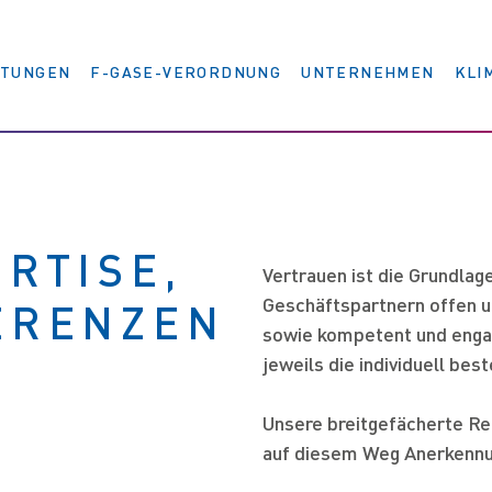
STUNGEN
F-GASE-VERORDNUNG
UNTERNEHMEN
KLI
Übersicht
Übersicht
Über uns
Planung
Gibt es
Gruppe
Fördermöglichkeiten für
Ausführung
Allianz
RTISE,
Umrüstung und Neubau?
Vertrauen ist die Grundla
Anlagenbau
News
Welche alternativen
Geschäftspartnern offen u
ERENZEN
Wartung
Nachhaltigkeit
Kältemittel kommen in
sowie kompetent und enga
Provisorien
Engagement
Frage?
jeweils die individuell bes
Druckbehältertechnik
Standort Allgäu
Im Vergleich: Natürliche
Lösungen nach Branchen
Publikationen
Unsere breitgefächerte Re
Kältemittel – synthetische
Referenzen
Social Media
auf diesem Weg Anerkennu
Ersatzkältemittel?
Medien
Stellungnahme