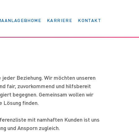
MAANLAGE@HOME
KARRIERE
KONTAKT
Übersicht
Ausbildung & Studium
Stellen für Fachkräfte
ge jeder Beziehung. Wir möchten unseren
Kälte Eckert Akademie
nd fair, zuvorkommend und hilfsbereit
giert begegnen. Gemeinsam wollen wir
te Lösung finden.
ferenzliste mit namhaften Kunden ist uns
ng und Ansporn zugleich.