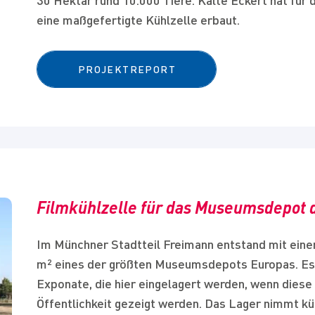
30 Hektar rund 10.000 Tiere. Kälte Eckert hat für 
Gase VO
Referenzen
Kälte Eckert Akademie
eine maßgefertigte Kühlzelle erbaut.
Standort Allgäu
Publikationen
PROJEKTREPORT
Social Media
Medien
Zertifikate
Filmkühlzelle für das Museumsdepot 
Im Münchner Stadtteil Freimann entstand mit einer
m² eines der größten Museumsdepots Europas. Es b
Exponate, die hier eingelagert werden, wenn diese
Öffentlichkeit gezeigt werden. Das Lager nimmt k