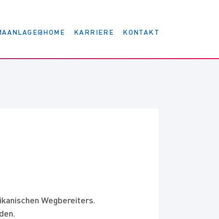
MAANLAGE@HOME
KARRIERE
KONTAKT
Übersicht
Ausbildung & Studium
Stellen für Fachkräfte
Kälte Eckert Akademie
rikanischen Wegbereiters.
den.