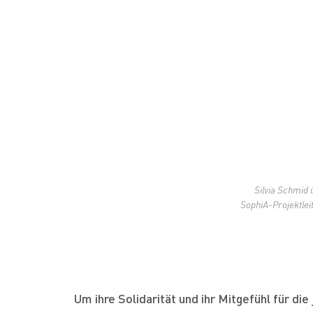
Silvia Schmid
SophiA-Projektleit
Um ihre Solidarität und ihr Mitgefühl für d