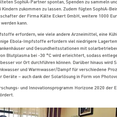
lteten SophiA-Partner spontan, Spenden zu sammeln und 
i Kindern zukommen zu lassen. Zudem fügten SophiA-Beir
lschafter der Firma Kälte Eckert GmbH, weitere 1000 Euro
 werden kann.
toffe erfordern, wie viele andere Arzneimittel, eine Kühl
ige Ebola-Impfstoffe erfordern viel niedrigere Lagertem
nkenhäuser und Gesundheitsstationen mit solarbetriebe
on Blutplasma bei -30 °C wird erleichtert, sodass entleg
esser vor Ort durchführen können. Darüber hinaus wird 
rinkwasser und Warmwasser/Dampf für verschiedene Proz
her Geräte – auch dank der Solarlösung in Form von Photov
orschungs- und Innovationsprogramm Horizone 2020 der E
ördert.