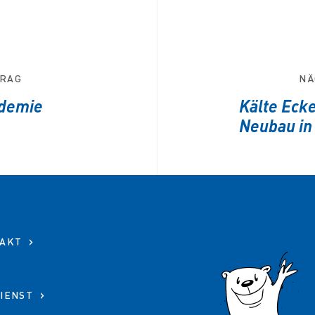
TRAG
NÄ
ademie
Kälte Ecke
Neubau in
AKT
IENST