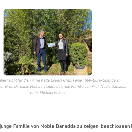
Publikationen
Social Media
Medien
Zertifikate
 überreicht für die Firma Kälte Eckert GmbH eine 1000-Euro-Spende an
er Prof. Dr. habil. Michael Kauffeld für die Familie von Prof. Noble Banadda
Foto: Michael Eckert
ie junge Familie von Noble Banadda zu zeigen, beschlosse