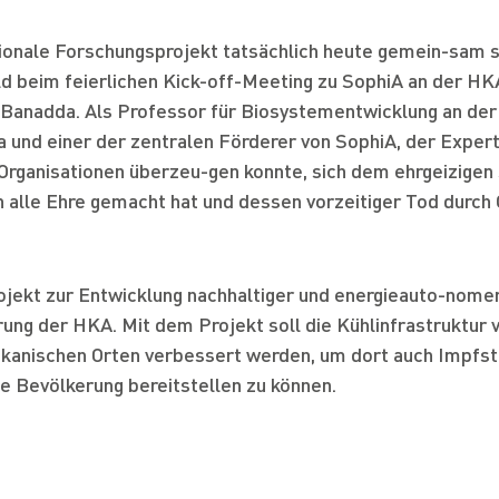
Übersicht
Verschärfung der EU F
Zertifikate
F-GASE-VERORDNUNG
ionale Forschungsprojekt tatsächlich heute gemein-sam s
Gase VO
Planung
Übersicht
feld beim feierlichen Kick-off-Meeting zu SophiA an der H
Banadda. Als Professor für Biosystementwicklung an der 
Ausführung
UNTERNEHMEN
Gibt es Fördermöglichkeiten für
a und einer der zentralen Förderer von SophiA, der Expert
Über uns
Anlagenbau
Umrüstung und Neubau?
Organisationen überzeu-gen konnte, sich dem ehrgeizigen
KLIMAANLAGE@HOME
Gruppe
 alle Ehre gemacht hat und dessen vorzeitiger Tod durch
Wartung
Welche alternativen Kältemittel kommen
in Frage?
Allianz
KARRIERE
Provisorien
Übersicht
rojekt zur Entwicklung nachhaltiger und energieauto-nom
Im Vergleich: Natürliche Kältemittel –
News
Druckbehältertechnik
KONTAKT
ung der HKA. Mit dem Projekt soll die Kühlinfrastruktur
synthetische Ersatzkältemittel?
Ausbildung & Studium
Nachhaltigkeit
ikanischen Orten verbessert werden, um dort auch Impfst
Lösungen nach Branchen
Stellungnahme Verschärfung der EU F
e Bevölkerung bereitstellen zu können.
Stellen für Fachkräfte
Engagement
Gase VO
Referenzen
Kälte Eckert Akademie
Standort Allgäu