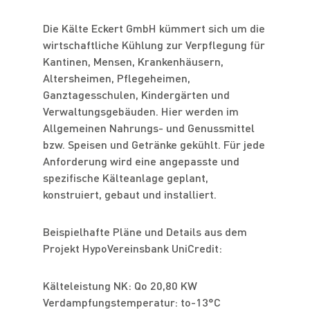
Über uns
Anlagenbau
Umrüstung und Neubau?
KLIMAANLAGE@HOME
Die Kälte Eckert GmbH kümmert sich um die
Gruppe
Wartung
Welche alternativen Kältemittel
wirtschaftliche Kühlung zur Verpflegung für
Kantinen, Mensen, Krankenhäusern,
kommen in Frage?
Allianz
KARRIERE
Provisorien
Altersheimen, Pflegeheimen,
Übersicht
Ganztagesschulen, Kindergärten und
Im Vergleich: Natürliche Kältemittel
News
Druckbehältertechnik
KONTAKT
Verwaltungsgebäuden. Hier werden im
– synthetische Ersatzkältemittel?
Ausbildung & Studium
Allgemeinen Nahrungs- und Genussmittel
Nachhaltigkeit
Lösungen nach Branchen
bzw. Speisen und Getränke gekühlt. Für jede
Stellungnahme Verschärfung der EU
Stellen für Fachkräfte
Engagement
Anforderung wird eine angepasste und
F Gase VO
Referenzen
spezifische Kälteanlage geplant,
Kälte Eckert Akademie
Standort Allgäu
konstruiert, gebaut und installiert.
Publikationen
Beispielhafte Pläne und Details aus dem
Projekt HypoVereinsbank UniCredit:
Social Media
Kälteleistung NK: Qo 20,80 KW
Medien
Verdampfungstemperatur: to-13°C