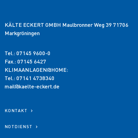
KÄLTE ECKERT GMBH Maulbronner Weg 39 71706
Markgröningen
Tel.: 07145 9600-0
Fax.: 07145 6427
KLIMAANLAGEN@HOME:
Tel.: 07141 4738340
mail@kaelte-eckert.de
LEISTUNGEN
Übersicht
F-GASE-VERORDNUNG
KONTAKT
Planung
Übersicht
NOTDIENST
Ausführung
UNTERNEHMEN
Gibt es Fördermöglichkeiten für