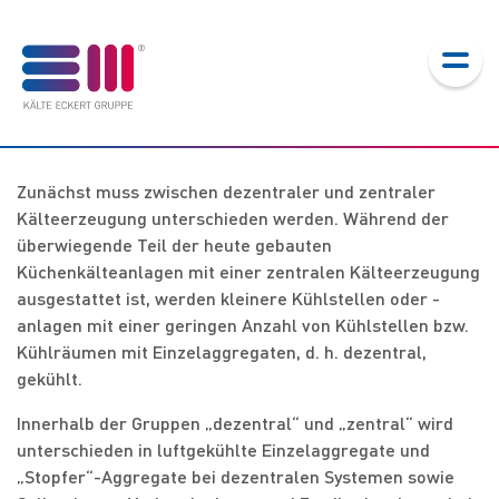
Das System
Zunächst muss zwischen dezentraler und zentraler
Kälteerzeugung unterschieden werden. Während der
überwiegende Teil der heute gebauten
Küchenkälteanlagen mit einer zentralen Kälteerzeugung
ausgestattet ist, werden kleinere Kühlstellen oder -
anlagen mit einer geringen Anzahl von Kühlstellen bzw.
LEISTUNGEN
Kühlräumen mit Einzelaggregaten, d. h. dezentral,
Übersicht
gekühlt.
F-GASE-VERORDNUNG
Planung
Innerhalb der Gruppen „dezentral“ und „zentral“ wird
Übersicht
unterschieden in luftgekühlte Einzelaggregate und
Ausführung
UNTERNEHMEN
„Stopfer“-Aggregate bei dezentralen Systemen sowie
Gibt es Fördermöglichkeiten für